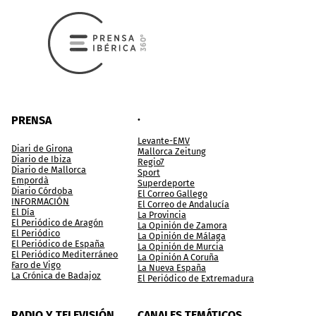
.
PRENSA
Levante-EMV
Diari de Girona
Mallorca Zeitung
Diario de Ibiza
Regio7
Diario de Mallorca
Sport
Empordà
Superdeporte
Diario Córdoba
El Correo Gallego
INFORMACIÓN
El Correo de Andalucía
El Día
La Provincia
El Periódico de Aragón
La Opinión de Zamora
El Periódico
La Opinión de Málaga
El Periódico de España
La Opinión de Murcia
El Periódico Mediterráneo
La Opinión A Coruña
Faro de Vigo
La Nueva España
La Crónica de Badajoz
El Periódico de Extremadura
RADIO Y TELEVISIÓN
CANALES TEMÁTICOS