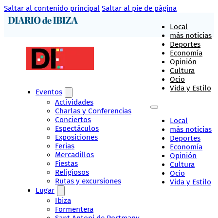
Saltar al contenido principal
Saltar al pie de página
Local
más noticias
Deportes
Economía
Opinión
Cultura
Ocio
Vida y Estilo
Eventos
Actividades
Charlas y Conferencias
Conciertos
Local
Espectáculos
más noticias
Exposiciones
Deportes
Ferias
Economía
Mercadillos
Opinión
Fiestas
Cultura
Religiosos
Ocio
Rutas y excursiones
Vida y Estilo
Lugar
Ibiza
Formentera
Sant Antoni de Portmany