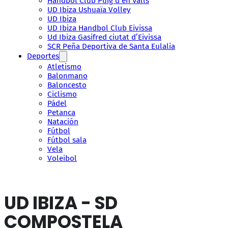
Handbol Club Puig d’en Valls
UD Ibiza Ushuaïa Volley
UD Ibiza
UD Ibiza Handbol Club Eivissa
Ud Ibiza Gasifred ciutat d’Eivissa
SCR Peña Deportiva de Santa Eulalia
Deportes
Atletismo
Balonmano
Baloncesto
Ciclismo
Pádel
Petanca
Natación
Fútbol
Fútbol sala
Vela
Voleibol
UD IBIZA - SD
COMPOSTELA