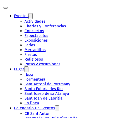
Eventos
Actividades
Charlas y Conferencias
Conciertos
Espectáculos
Exposiciones
Ferias
Mercadillos
Fiestas
Religiosos
Rutas y excursiones
Lugar
Ibiza
Formentera
Sant Antoni de Portmany
Santa Eularia des Riu
Sant Josep de sa Atalaya
Sant Joan de Labritja
En línea
Calendario De Eventos
CB Sant Antoni