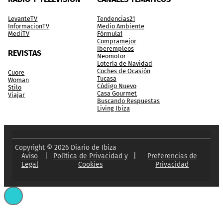
LevanteTV
Tendencias21
InformacionTV
Medio Ambiente
MediTV
Fórmula1
Compramejor
Iberempleos
REVISTAS
Neomotor
Lotería de Navidad
Coches de Ocasión
Cuore
Tucasa
Woman
Código Nuevo
Stilo
Casa Gourmet
Viajar
Buscando Respuestas
Living Ibiza
Copyright © 2026 Diario de Ibiza
Aviso
|
Política de Privacidad y
|
Preferencias de
Legal
Cookies
Privacidad