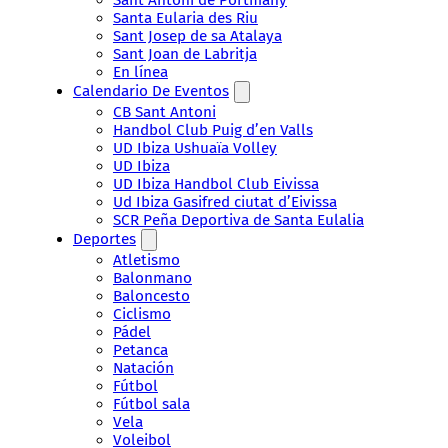
Santa Eularia des Riu
Sant Josep de sa Atalaya
Sant Joan de Labritja
En línea
Calendario De Eventos
CB Sant Antoni
Handbol Club Puig d’en Valls
UD Ibiza Ushuaïa Volley
UD Ibiza
UD Ibiza Handbol Club Eivissa
Ud Ibiza Gasifred ciutat d’Eivissa
SCR Peña Deportiva de Santa Eulalia
Deportes
Atletismo
Balonmano
Baloncesto
Ciclismo
Pádel
Petanca
Natación
Fútbol
Fútbol sala
Vela
Voleibol