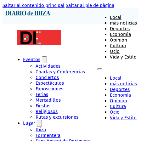
Saltar al contenido principal
Saltar al pie de página
Local
más noticias
Deportes
Economía
Opinión
Cultura
Ocio
Vida y Estilo
Eventos
Actividades
Charlas y Conferencias
Conciertos
Local
Espectáculos
más noticias
Exposiciones
Deportes
Ferias
Economía
Mercadillos
Opinión
Fiestas
Cultura
Religiosos
Ocio
Rutas y excursiones
Vida y Estilo
Lugar
Ibiza
Formentera
Sant Antoni de Portmany