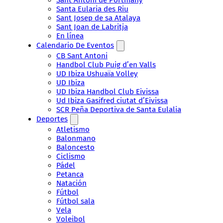
Santa Eularia des Riu
Sant Josep de sa Atalaya
Sant Joan de Labritja
En línea
Calendario De Eventos
CB Sant Antoni
Handbol Club Puig d’en Valls
UD Ibiza Ushuaïa Volley
UD Ibiza
UD Ibiza Handbol Club Eivissa
Ud Ibiza Gasifred ciutat d’Eivissa
SCR Peña Deportiva de Santa Eulalia
Deportes
Atletismo
Balonmano
Baloncesto
Ciclismo
Pádel
Petanca
Natación
Fútbol
Fútbol sala
Vela
Voleibol