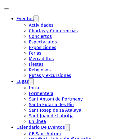
Eventos
Actividades
Charlas y Conferencias
Conciertos
Espectáculos
Exposiciones
Ferias
Mercadillos
Fiestas
Religiosos
Rutas y excursiones
Lugar
Ibiza
Formentera
Sant Antoni de Portmany
Santa Eularia des Riu
Sant Josep de sa Atalaya
Sant Joan de Labritja
En línea
Calendario De Eventos
CB Sant Antoni