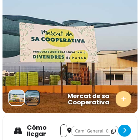
Mercat de sa
Cooperativa
Cómo
Address - Mercat de sa Cooperativa []
Destination Address - Mercat de 
llegar