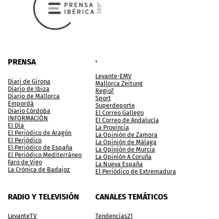
.
PRENSA
Levante-EMV
Diari de Girona
Mallorca Zeitung
Diario de Ibiza
Regio7
Diario de Mallorca
Sport
Empordà
Superdeporte
Diario Córdoba
El Correo Gallego
INFORMACIÓN
El Correo de Andalucía
El Día
La Provincia
El Periódico de Aragón
La Opinión de Zamora
El Periódico
La Opinión de Málaga
El Periódico de España
La Opinión de Murcia
El Periódico Mediterráneo
La Opinión A Coruña
Faro de Vigo
La Nueva España
La Crónica de Badajoz
El Periódico de Extremadura
RADIO Y TELEVISIÓN
CANALES TEMÁTICOS
LevanteTV
Tendencias21