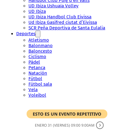
Handbol Club Puig d’en Valls
UD Ibiza Ushuaïa Volley
UD Ibiza
UD Ibiza Handbol Club Eivissa
Ud Ibiza Gasifred ciutat d’Eivissa
SCR Peña Deportiva de Santa Eulalia
Deportes
Atletismo
Balonmano
Baloncesto
Ciclismo
Pádel
Petanca
Natación
Fútbol
Fútbol sala
Vela
Voleibol
ESTO ES UN EVENTO REPETITIVO
ENERO 31 (VIERNES) 09:00 9:00AM