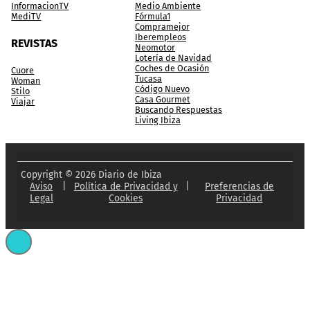
InformacionTV
Medio Ambiente
MediTV
Fórmula1
Compramejor
Iberempleos
REVISTAS
Neomotor
Lotería de Navidad
Coches de Ocasión
Cuore
Tucasa
Woman
Código Nuevo
Stilo
Casa Gourmet
Viajar
Buscando Respuestas
Living Ibiza
Copyright © 2026 Diario de Ibiza
Aviso
|
Política de Privacidad y
|
Preferencias de
Legal
Cookies
Privacidad