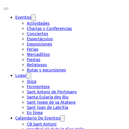
Eventos
Actividades
Charlas y Conferencias
Conciertos
Espectáculos
Exposiciones
Ferias
Mercadillos
Fiestas
Religiosos
Rutas y excursiones
Lugar
Ibiza
Formentera
Sant Antoni de Portmany
Santa Eularia des Riu
Sant Josep de sa Atalaya
Sant Joan de Labritja
En línea
Calendario De Eventos
CB Sant Antoni