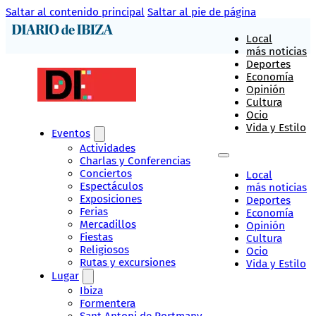
Saltar al contenido principal
Saltar al pie de página
Local
más noticias
Deportes
Economía
Opinión
Cultura
Ocio
Vida y Estilo
Eventos
Actividades
Charlas y Conferencias
Conciertos
Local
Espectáculos
más noticias
Exposiciones
Deportes
Ferias
Economía
Mercadillos
Opinión
Fiestas
Cultura
Religiosos
Ocio
Rutas y excursiones
Vida y Estilo
Lugar
Ibiza
Formentera
Sant Antoni de Portmany