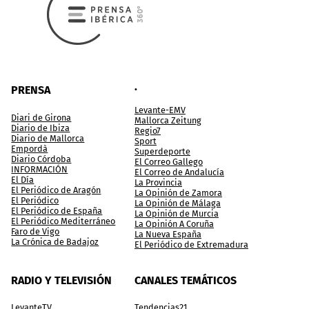
.
PRENSA
Levante-EMV
Diari de Girona
Mallorca Zeitung
Diario de Ibiza
Regio7
Diario de Mallorca
Sport
Empordà
Superdeporte
Diario Córdoba
El Correo Gallego
INFORMACIÓN
El Correo de Andalucía
El Día
La Provincia
El Periódico de Aragón
La Opinión de Zamora
El Periódico
La Opinión de Málaga
El Periódico de España
La Opinión de Murcia
El Periódico Mediterráneo
La Opinión A Coruña
Faro de Vigo
La Nueva España
La Crónica de Badajoz
El Periódico de Extremadura
RADIO Y TELEVISIÓN
CANALES TEMÁTICOS
LevanteTV
Tendencias21