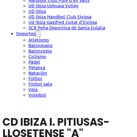
Handbol Club Puig d’en Valls
UD Ibiza Ushuaïa Volley
UD Ibiza
UD Ibiza Handbol Club Eivissa
Ud Ibiza Gasifred ciutat d’Eivissa
SCR Peña Deportiva de Santa Eulalia
Deportes
Atletismo
Balonmano
Baloncesto
Ciclismo
Pádel
Petanca
Natación
Fútbol
Fútbol sala
Vela
Voleibol
CD IBIZA I. PITIUSAS-
LLOSETENSE "A"