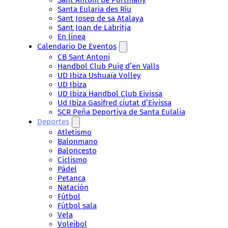
Santa Eularia des Riu
Sant Josep de sa Atalaya
Sant Joan de Labritja
En línea
Calendario De Eventos
CB Sant Antoni
Handbol Club Puig d’en Valls
UD Ibiza Ushuaïa Volley
UD Ibiza
UD Ibiza Handbol Club Eivissa
Ud Ibiza Gasifred ciutat d’Eivissa
SCR Peña Deportiva de Santa Eulalia
Deportes
Atletismo
Balonmano
Baloncesto
Ciclismo
Pádel
Petanca
Natación
Fútbol
Fútbol sala
Vela
Voleibol