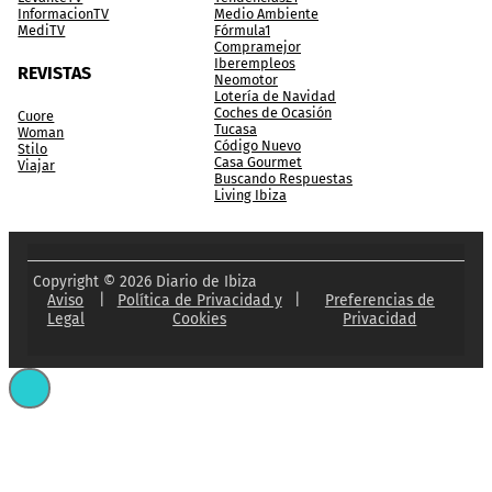
InformacionTV
Medio Ambiente
MediTV
Fórmula1
Compramejor
Iberempleos
REVISTAS
Neomotor
Lotería de Navidad
Coches de Ocasión
Cuore
Tucasa
Woman
Código Nuevo
Stilo
Casa Gourmet
Viajar
Buscando Respuestas
Living Ibiza
Copyright © 2026 Diario de Ibiza
Aviso
|
Política de Privacidad y
|
Preferencias de
Legal
Cookies
Privacidad