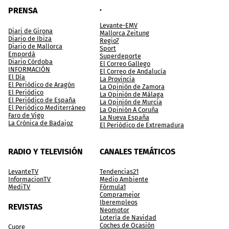
.
PRENSA
Levante-EMV
Diari de Girona
Mallorca Zeitung
Diario de Ibiza
Regio7
Diario de Mallorca
Sport
Empordà
Superdeporte
Diario Córdoba
El Correo Gallego
INFORMACIÓN
El Correo de Andalucía
El Día
La Provincia
El Periódico de Aragón
La Opinión de Zamora
El Periódico
La Opinión de Málaga
El Periódico de España
La Opinión de Murcia
El Periódico Mediterráneo
La Opinión A Coruña
Faro de Vigo
La Nueva España
La Crónica de Badajoz
El Periódico de Extremadura
RADIO Y TELEVISIÓN
CANALES TEMÁTICOS
LevanteTV
Tendencias21
InformacionTV
Medio Ambiente
MediTV
Fórmula1
Compramejor
Iberempleos
REVISTAS
Neomotor
Lotería de Navidad
Coches de Ocasión
Cuore