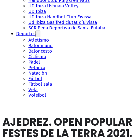
Handbol Club Puig d’en Valls
UD Ibiza Ushuaïa Volley
UD Ibiza
UD Ibiza Handbol Club Eivissa
Ud Ibiza Gasifred ciutat d’Eivissa
SCR Peña Deportiva de Santa Eulalia
Deportes
Atletismo
Balonmano
Baloncesto
Ciclismo
Pádel
Petanca
Natación
Fútbol
Fútbol sala
Vela
Voleibol
AJEDREZ. OPEN POPULAR
FESTES DE LA TERRA 2021.