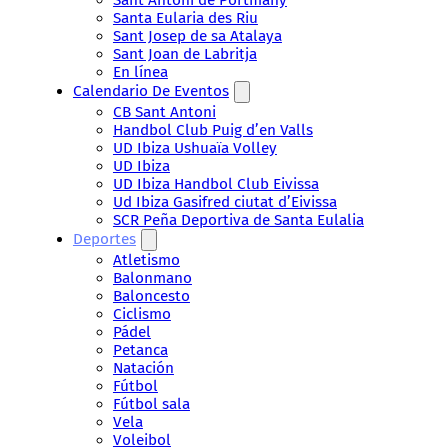
Santa Eularia des Riu
Sant Josep de sa Atalaya
Sant Joan de Labritja
En línea
Calendario De Eventos
CB Sant Antoni
Handbol Club Puig d’en Valls
UD Ibiza Ushuaïa Volley
UD Ibiza
UD Ibiza Handbol Club Eivissa
Ud Ibiza Gasifred ciutat d’Eivissa
SCR Peña Deportiva de Santa Eulalia
Deportes
Atletismo
Balonmano
Baloncesto
Ciclismo
Pádel
Petanca
Natación
Fútbol
Fútbol sala
Vela
Voleibol