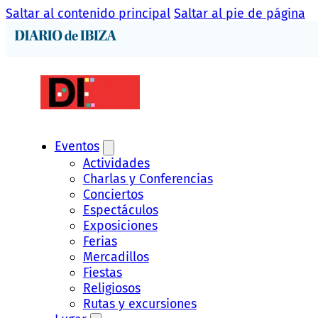
Saltar al contenido principal
Saltar al pie de página
Eventos
Actividades
Charlas y Conferencias
Conciertos
Espectáculos
Exposiciones
Ferias
Mercadillos
Fiestas
Religiosos
Rutas y excursiones