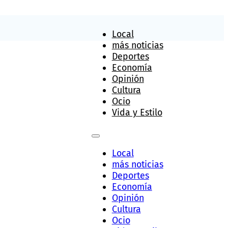
Local
más noticias
Deportes
Economía
Opinión
Cultura
Ocio
Vida y Estilo
Local
más noticias
Deportes
Economía
Opinión
Cultura
Ocio