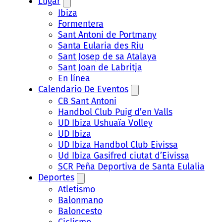
Lugar
Ibiza
Formentera
Sant Antoni de Portmany
Santa Eularia des Riu
Sant Josep de sa Atalaya
Sant Joan de Labritja
En línea
Calendario De Eventos
CB Sant Antoni
Handbol Club Puig d’en Valls
UD Ibiza Ushuaïa Volley
UD Ibiza
UD Ibiza Handbol Club Eivissa
Ud Ibiza Gasifred ciutat d’Eivissa
SCR Peña Deportiva de Santa Eulalia
Deportes
Atletismo
Balonmano
Baloncesto