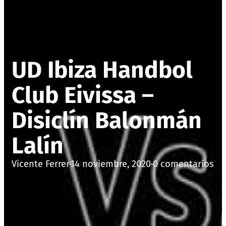
UD Ibiza Handbol
Club Eivissa –
Disiclín Balonmán
Lalín
Vicente Ferrer
·
14 noviembre, 2020
·
0 comentarios