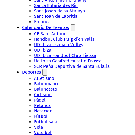
Santa Eularia des Riu
Sant Josep de sa Atalaya
Sant Joan de Labritja
En línea
Calendario De Eventos
CB Sant Antoni
Handbol Club Puig d’en Valls
UD Ibiza Ushuaïa Volley
UD Ibiza
UD Ibiza Handbol Club Eivissa
Ud Ibiza Gasifred ciutat d’Eivissa
SCR Peña Deportiva de Santa Eulalia
Deportes
Atletismo
Balonmano
Baloncesto
Ciclismo
Pádel
Petanca
Natación
Fútbol
Fútbol sala
Vela
Voleibol