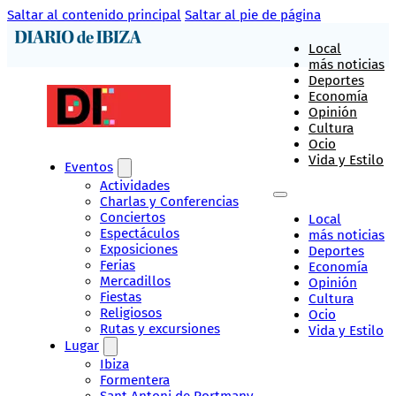
Saltar al contenido principal
Saltar al pie de página
Local
más noticias
Deportes
Economía
Opinión
Cultura
Ocio
Vida y Estilo
Eventos
Actividades
Charlas y Conferencias
Conciertos
Local
Espectáculos
más noticias
Exposiciones
Deportes
Ferias
Economía
Mercadillos
Opinión
Fiestas
Cultura
Religiosos
Ocio
Rutas y excursiones
Vida y Estilo
Lugar
Ibiza
Formentera
Sant Antoni de Portmany