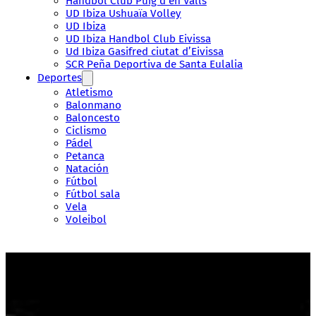
Handbol Club Puig d’en Valls
UD Ibiza Ushuaïa Volley
UD Ibiza
UD Ibiza Handbol Club Eivissa
Ud Ibiza Gasifred ciutat d’Eivissa
SCR Peña Deportiva de Santa Eulalia
Deportes
Atletismo
Balonmano
Baloncesto
Ciclismo
Pádel
Petanca
Natación
Fútbol
Fútbol sala
Vela
Voleibol