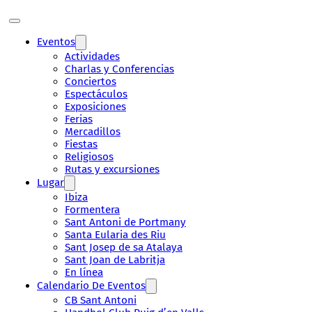
Eventos
Actividades
Charlas y Conferencias
Conciertos
Espectáculos
Exposiciones
Ferias
Mercadillos
Fiestas
Religiosos
Rutas y excursiones
Lugar
Ibiza
Formentera
Sant Antoni de Portmany
Santa Eularia des Riu
Sant Josep de sa Atalaya
Sant Joan de Labritja
En línea
Calendario De Eventos
CB Sant Antoni