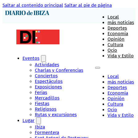
Saltar al contenido principal
Saltar al pie de página
Local
más noticias
Deportes
Economía
Opinión
Cultura
Ocio
Vida y Estilo
Eventos
Actividades
Charlas y Conferencias
Conciertos
Local
Espectáculos
más noticias
Exposiciones
Deportes
Ferias
Economía
Mercadillos
Opinión
Fiestas
Cultura
Religiosos
Ocio
Rutas y excursiones
Vida y Estilo
Lugar
Ibiza
Formentera
Sant Antoni de Portmany