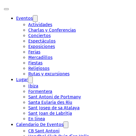
Eventos
Actividades
Charlas y Conferencias
Conciertos
Espectáculos
Exposiciones
Ferias
Mercadillos
Fiestas
Religiosos
Rutas y excursiones
Lugar
Ibiza
Formentera
Sant Antoni de Portmany
Santa Eularia des Riu
Sant Josep de sa Atalaya
Sant Joan de Labritja
En línea
Calendario De Eventos
CB Sant Antoni