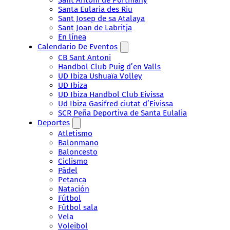
Santa Eularia des Riu
Sant Josep de sa Atalaya
Sant Joan de Labritja
En línea
Calendario De Eventos
CB Sant Antoni
Handbol Club Puig d’en Valls
UD Ibiza Ushuaïa Volley
UD Ibiza
UD Ibiza Handbol Club Eivissa
Ud Ibiza Gasifred ciutat d’Eivissa
SCR Peña Deportiva de Santa Eulalia
Deportes
Atletismo
Balonmano
Baloncesto
Ciclismo
Pádel
Petanca
Natación
Fútbol
Fútbol sala
Vela
Voleibol