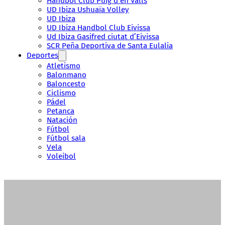
Handbol Club Puig d’en Valls
UD Ibiza Ushuaïa Volley
UD Ibiza
UD Ibiza Handbol Club Eivissa
Ud Ibiza Gasifred ciutat d’Eivissa
SCR Peña Deportiva de Santa Eulalia
Deportes
Atletismo
Balonmano
Baloncesto
Ciclismo
Pádel
Petanca
Natación
Fútbol
Fútbol sala
Vela
Voleibol